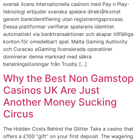
svensk licens Internationella casinon med Pay n Play-
teknologi erbjuder svenska spelare direktåtkomst
genom bankidentifiering utan registreringsprocess.
Dessa plattformar verifierar spelarens identitet
automatiskt via banktransaktioner och skapar tillfälliga
konton för omedelbart spel. Malta Gaming Authority
och Curacao eGaming licensierade operatörer
dominerar denna marknad med säkra
betalningslösningar från Trustly […]
Why the Best Non Gamstop
Casinos UK Are Just
Another Money Sucking
Circus
The Hidden Costs Behind the Glitter Take a casino that
offers a £100 “gift” on your first deposit. The wagering