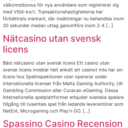
välkomstbonus för nya användare som registrerar sig
med VISA-kort. Transaktionshastigheterna har
förbättrats markant, där insättningar nu behandlas inom
30 sekunder medan uttag genomförs inom 2-4 […]
Nätcasino utan svensk
licens
Bäst nätcasino utan svensk licens Ett casino utan
svensk licens innebär helt enkelt att casinot inte har sin
licens hos Spelinspektionen utan opererar under
internationella licenser från Malta Gaming Authority, UK
Gambling Commission eller Curacao eGaming. Dessa
internationella spelplattformar erbjuder svenska spelare
tillgång till tusentals spel från ledande leverantörer som
NetEnt, Microgaming och Play’n GO. […]
Spassino Casino Recension