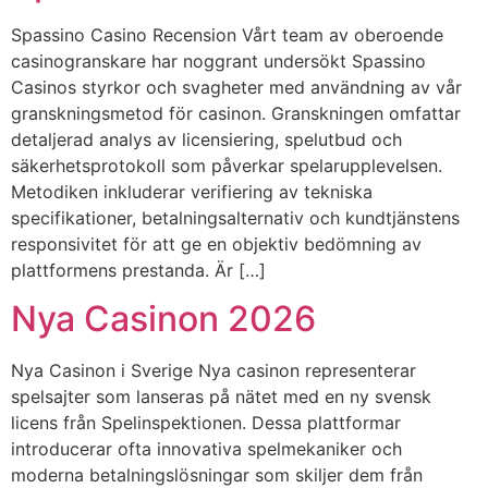
Spassino Casino Recension Vårt team av oberoende
casinogranskare har noggrant undersökt Spassino
Casinos styrkor och svagheter med användning av vår
granskningsmetod för casinon. Granskningen omfattar
detaljerad analys av licensiering, spelutbud och
säkerhetsprotokoll som påverkar spelarupplevelsen.
Metodiken inkluderar verifiering av tekniska
specifikationer, betalningsalternativ och kundtjänstens
responsivitet för att ge en objektiv bedömning av
plattformens prestanda. Är […]
Nya Casinon 2026
Nya Casinon i Sverige Nya casinon representerar
spelsajter som lanseras på nätet med en ny svensk
licens från Spelinspektionen. Dessa plattformar
introducerar ofta innovativa spelmekaniker och
moderna betalningslösningar som skiljer dem från