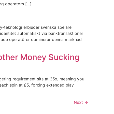
ng operators […]
y-teknologi erbjuder svenska spelare
identitet automatiskt via banktransaktioner
ierade operatörer dominerar denna marknad
other Money Sucking
agering requirement sits at 35x, meaning you
each spin at £5, forcing extended play
Next
→