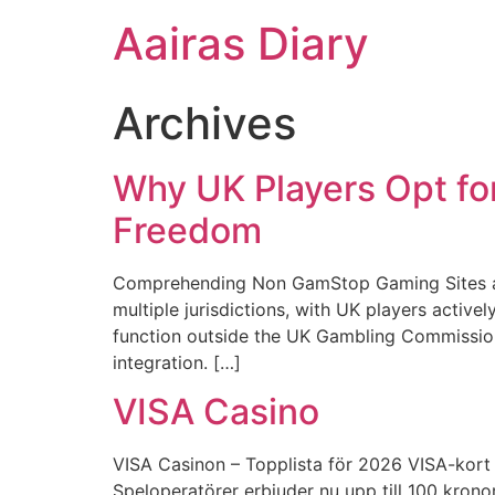
Skip
Aairas Diary
to
content
Archives
Why UK Players Opt fo
Freedom
Comprehending Non GamStop Gaming Sites and
multiple jurisdictions, with UK players activ
function outside the UK Gambling Commission’
integration. […]
VISA Casino
VISA Casinon – Topplista för 2026 VISA-kort
Speloperatörer erbjuder nu upp till 100 kron