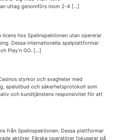
dan uttag genomförs inom 2-4 […]
in licens hos Spelinspektionen utan opererar
ng. Dessa internationella spelplattformar
och Play’n GO. […]
Casinos styrkor och svagheter med
ng, spelutbud och säkerhetsprotokoll som
ativ och kundtjänstens responsivitet för att
ns från Spelinspektionen. Dessa plattformar
rade aktörer. Färska operatörer fokuserar på