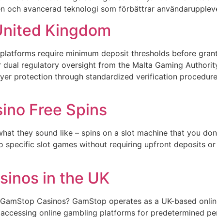
n och avancerad teknologi som förbättrar användarupplevel
United Kingdom
 platforms require minimum deposit thresholds before gra
r dual regulatory oversight from the Malta Gaming Author
yer protection through standardized verification procedure
ino Free Spins
hat they sound like – spins on a slot machine that you don
o specific slot games without requiring upfront deposits or
inos in the UK
mStop Casinos? GamStop operates as a UK-based online 
accessing online gambling platforms for predetermined peri